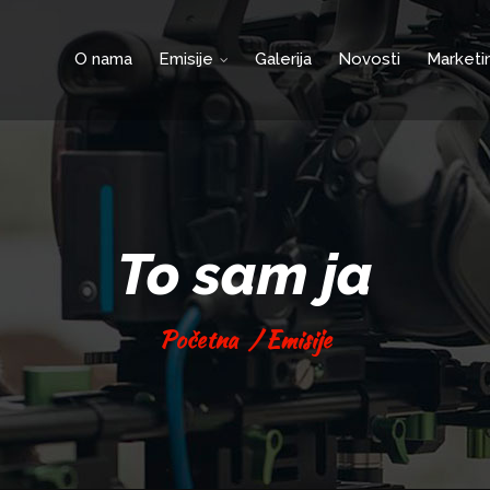
O nama
Emisije
Galerija
Novosti
Marketi
To sam ja
Početna
/
Emisije