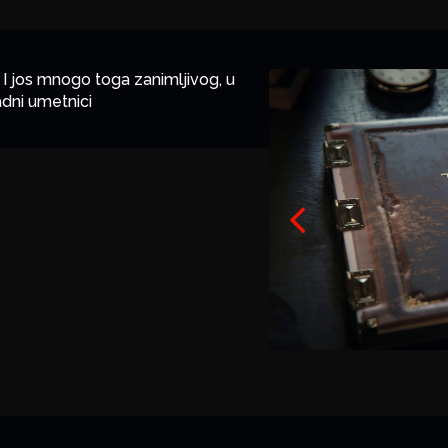
 I jos mnogo toga zanimljivog, u
radni umetnici